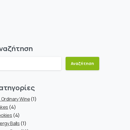
ναζήτηση
Αναζήτηση
ατηγορίες
1
 Ordinary Wine
1
4
προϊόν
kes
4
προϊόντα
4
okies
4
προϊόντα
1
ergy Balls
1