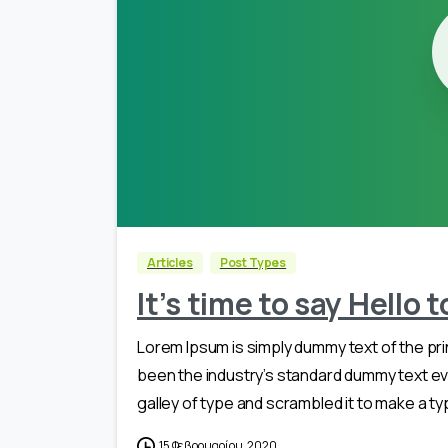
Articles
Post Types
It’s time to say Hello
Lorem Ipsum is simply dummy text of the pri
been the industry’s standard dummy text ev
galley of type and scrambled it to make a typ
15 Φεβρουαρίου, 2020