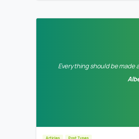
Everything should be made as
Alb
Articles
Post Types