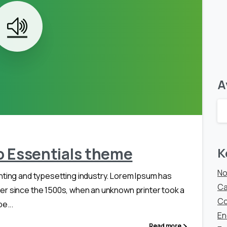
Α
0
 to Essentials theme
Κ
No
nting and typesetting industry. Lorem Ipsum has
Ca
er since the 1500s, when an unknown printer took a
Co
e...
En
Read more