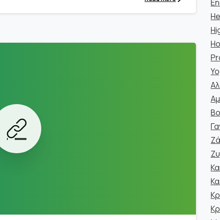
En
He
Hi
Ho
Pr
Yo
Αλ
Αμ
Βο
Γα
Ζά
Ζυ
Κα
Κα
Κρ
0
Κρ