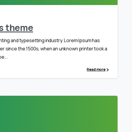
ls theme
nting and typesetting industry. Lorem Ipsum has
er since the 1500s, when an unknown printer took a
e...
Read more