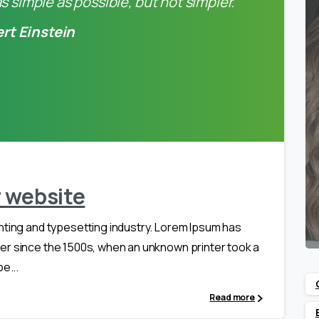
 simple as possible, but not simpler.
ert Einstein
0
r website
nting and typesetting industry. Lorem Ipsum has
er since the 1500s, when an unknown printer took a
e...
Read more