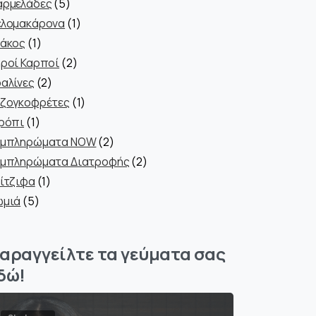
προϊόντα
5
ρμελάδες
5
προϊόντα
1
λομακάρονα
1
1
προϊόν
άκος
1
προϊόν
2
ροί Καρποί
2
2
προϊόντα
αλίνες
2
προϊόντα
1
ζογκοφρέτες
1
1
προϊόν
ρόπι
1
προϊόν
2
υμπληρώματα NOW
2
προϊόντα
2
μπληρώματα Διατροφής
2
1
προϊόντα
ίτζιφα
1
5
προϊόν
ωμιά
5
προϊόντα
αραγγείλτε τα γεύματα σας
δώ!