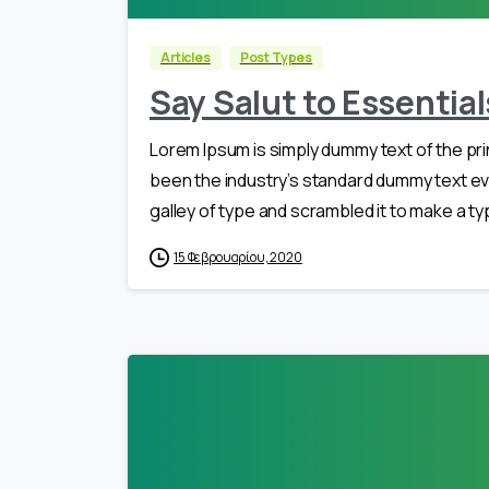
Articles
Post Types
Say Salut to Essentia
Lorem Ipsum is simply dummy text of the pri
been the industry’s standard dummy text ev
galley of type and scrambled it to make a typ
15 Φεβρουαρίου, 2020