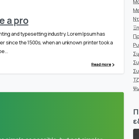
Μα
Με
e a pro
Ντ
Ξη
nting and typesetting industry. Lorem Ipsum has
Πρ
er since the 1500s, when an unknown printer took a
Ρυ
e...
Σι
Σ
Read more
Συ
Τζ
Ψ
Π
ε