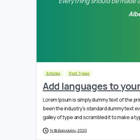
Everything should be made as
Alb
Articles
Post Types
Add languages to you
Lorem Ipsum is simply dummy text of the pri
been the industry’s standard dummy text ev
galley of type and scrambled it to make a typ
14 Φεβρουαρίου, 2020