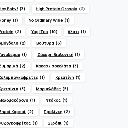
Hey Baby!
(3)
High Protein Granola
(2)
Honey
(1)
No Ordinary Wine
(1)
Protein
(2)
Yogi Tea
(10)
Αλάτι
(1)
Αμύγδαλα
(2)
Βούτυρα
(6)
Γανόδερμα
(1)
Ζάχαρη Βιολογική
(1)
Ζυμαρικά
(2)
Κακαο / σοκολάτα
(3)
Καλαμπογκοφρέτες
(1)
Κρεατίνη
(1)
Κριτσίνια
(3)
Μαρμελάδες
(5)
Μελομακάρονα
(1)
Ντάκος
(1)
Ξηροί Καρποί
(2)
Πραλίνες
(2)
Ρυζογκοφρέτες
(1)
Σιρόπι
(1)