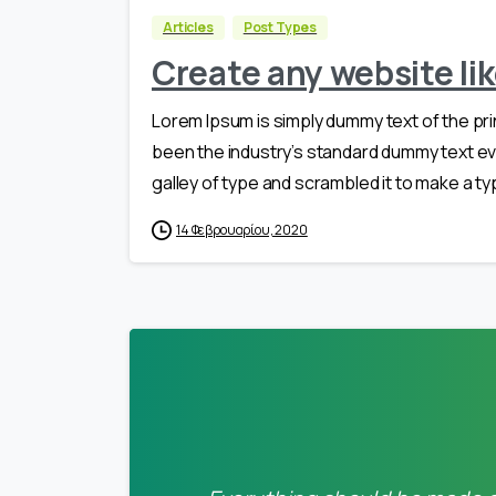
Articles
Post Types
Create any website lik
Lorem Ipsum is simply dummy text of the pri
been the industry’s standard dummy text ev
galley of type and scrambled it to make a typ
14 Φεβρουαρίου, 2020