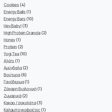
προϊόντα
4
Cookies
4
προϊόντα
1
Energy Balls
1
προϊόν
10
Energy Bars
10
3
προϊόντα
Hey Baby!
3
προϊόντα
2
High Protein Granola
2
1
προϊόντα
Honey
1
προϊόν
2
Protein
2
προϊόντα
10
Yogi Tea
10
1
προϊόντα
Αλάτι
1
προϊόν
2
Αμύγδαλα
2
6
προϊόντα
Βούτυρα
6
προϊόντα
1
Γανόδερμα
1
προϊόν
1
Ζάχαρη Βιολογική
1
2
προϊόν
Ζυμαρικά
2
προϊόντα
3
Κακαο / σοκολάτα
3
προϊόντα
1
Καλαμπογκοφρέτες
1