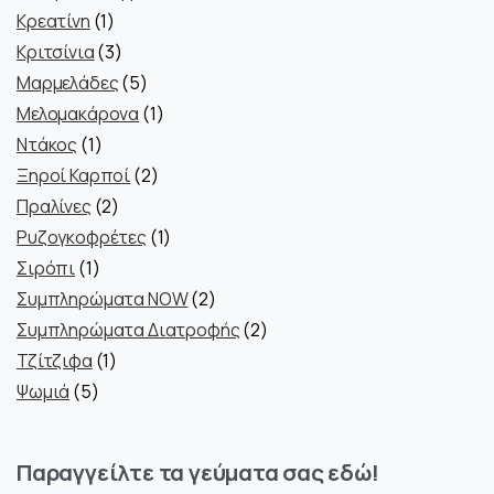
1
προϊόν
Κρεατίνη
1
προϊόν
3
Κριτσίνια
3
προϊόντα
5
Μαρμελάδες
5
προϊόντα
1
Μελομακάρονα
1
1
προϊόν
Ντάκος
1
προϊόν
2
Ξηροί Καρποί
2
2
προϊόντα
Πραλίνες
2
προϊόντα
1
Ρυζογκοφρέτες
1
1
προϊόν
Σιρόπι
1
προϊόν
2
Συμπληρώματα NOW
2
προϊόντα
2
Συμπληρώματα Διατροφής
2
1
προϊόντα
Τζίτζιφα
1
5
προϊόν
Ψωμιά
5
προϊόντα
Παραγγείλτε τα γεύματα σας εδώ!