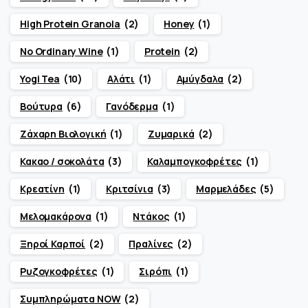
High Protein Granola
(2)
Honey
(1)
No Ordinary Wine
(1)
Protein
(2)
Yogi Tea
(10)
Αλάτι
(1)
Αμύγδαλα
(2)
Βούτυρα
(6)
Γανόδερμα
(1)
Ζάχαρη Βιολογική
(1)
Ζυμαρικά
(2)
Κακαο / σοκολάτα
(3)
Καλαμπογκοφρέτες
(1)
Κρεατίνη
(1)
Κριτσίνια
(3)
Μαρμελάδες
(5)
Μελομακάρονα
(1)
Ντάκος
(1)
Ξηροί Καρποί
(2)
Πραλίνες
(2)
Ρυζογκοφρέτες
(1)
Σιρόπι
(1)
Συμπληρώματα NOW
(2)