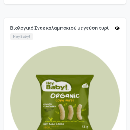
Βιολογικό Σνακ καλαμποκιού με γεύση τυρί
Hey Baby!