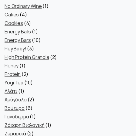
1
No Ordinary Wine
1
4
προϊόν
Cakes
4
προϊόντα
4
Cookies
4
προϊόντα
1
Energy Balls
1
προϊόν
10
Energy Bars
10
3
προϊόντα
Hey Baby!
3
προϊόντα
2
High Protein Granola
2
1
προϊόντα
Honey
1
προϊόν
2
Protein
2
προϊόντα
10
Yogi Tea
10
1
προϊόντα
Αλάτι
1
προϊόν
2
Αμύγδαλα
2
6
προϊόντα
Βούτυρα
6
προϊόντα
1
Γανόδερμα
1
προϊόν
1
Ζάχαρη Βιολογική
1
2
προϊόν
Ζυμαρικά
2