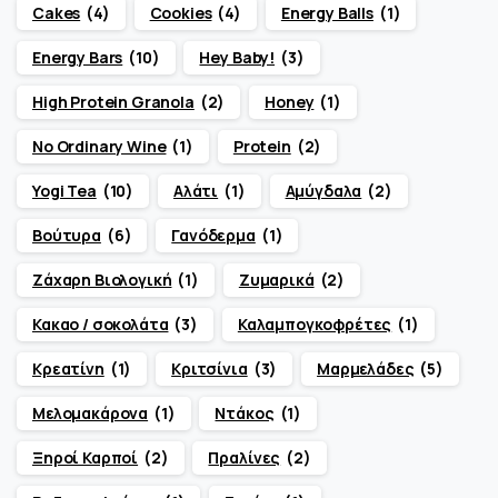
Cakes
(4)
Cookies
(4)
Energy Balls
(1)
Energy Bars
(10)
Hey Baby!
(3)
High Protein Granola
(2)
Honey
(1)
No Ordinary Wine
(1)
Protein
(2)
Yogi Tea
(10)
Αλάτι
(1)
Αμύγδαλα
(2)
Βούτυρα
(6)
Γανόδερμα
(1)
Ζάχαρη Βιολογική
(1)
Ζυμαρικά
(2)
Κακαο / σοκολάτα
(3)
Καλαμπογκοφρέτες
(1)
Κρεατίνη
(1)
Κριτσίνια
(3)
Μαρμελάδες
(5)
Μελομακάρονα
(1)
Ντάκος
(1)
Ξηροί Καρποί
(2)
Πραλίνες
(2)