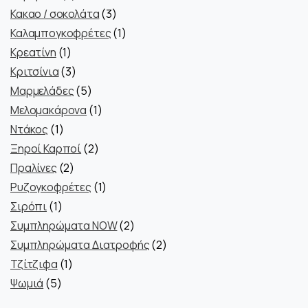
προϊόντα
3
Κακαο / σοκολάτα
3
προϊόντα
1
Καλαμπογκοφρέτες
1
1
προϊόν
Κρεατίνη
1
προϊόν
3
Κριτσίνια
3
προϊόντα
5
Μαρμελάδες
5
προϊόντα
1
Μελομακάρονα
1
1
προϊόν
Ντάκος
1
προϊόν
2
Ξηροί Καρποί
2
2
προϊόντα
Πραλίνες
2
προϊόντα
1
Ρυζογκοφρέτες
1
1
προϊόν
Σιρόπι
1
προϊόν
2
Συμπληρώματα NOW
2
προϊόντα
2
Συμπληρώματα Διατροφής
2
1
προϊόντα
Τζίτζιφα
1
5
προϊόν
Ψωμιά
5
προϊόντα