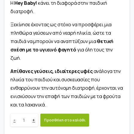
Η
Hey Baby!
κάνει τη διαφορά στην παιδική
διατροφή.
Ξεκίνησε έχοντας ως στόχο να προσφέρει μια
πληθώρα γεύσεων από νεαρή ηλικία, ώστε τα
παιδιά να μπορούν να αναπτύξουν μια
θετική
σχέση με το υγιεινό φαγητό
για όλη τους την
ζωή.
Απίθανες γεύσεις, ιδιαίτερες υφές
ανάλογα την
ηλικία του παιδιού και συσκευασίες που
ενθαρρύνουν την αυτόνομη διατροφή, έρχονται να
ενισχύσουν την επαφή των παιδιών με τα φρούτα
και τα λαχανικά.
Βιολογικό
-
+
Προσθήκη στο καλάθι
Σνακ