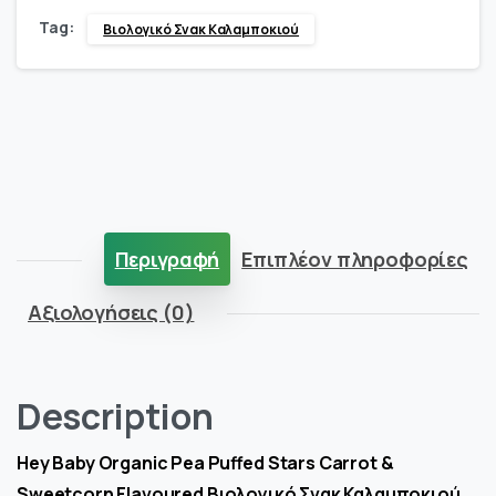
Tag:
Βιολογικό Σνακ Καλαμποκιού
καλαμποκιού
με
γεύση
καρότο
&
Περιγραφή
Επιπλέον πληροφορίες
γλυκό
Αξιολογήσεις (0)
καλαμπόκι
quantity
Description
Hey Baby Organic Pea Puffed Stars Carrot &
Sweetcorn Flavoured Βιολογικό Σνακ Καλαμποκιού