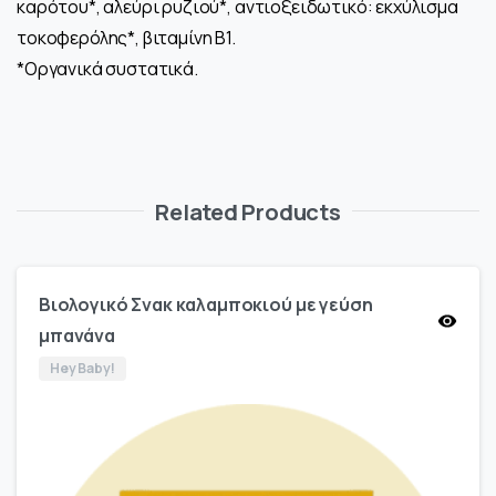
καρότου*, αλεύρι ρυζιού*, αντιοξειδωτικό: εκχύλισμα
τοκοφερόλης*, βιταμίνη Β1.
*Οργανικά συστατικά.
Related Products
Βιολογικό Σνακ καλαμποκιού με γεύση
μπανάνα
Hey Baby!