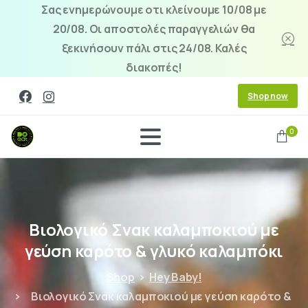
Σας ενημερώνουμε οτι κλείνουμε 10/08 με
20/08. Οι αποστολές παραγγελιών θα
ξεκινήσουν πάλι στις 24/08. Καλές
διακοπές!
Shop now
0
Βιολογικό
Σνακ
καλαμποκιού
με
γεύση
καρότο
&
γλυκό
καλαμπόκι
Shop
Hey Baby!
Βιολογικό Σνακ καλαμποκιού με γεύση καρότο &