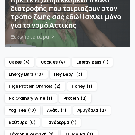
διατροφής που ταιριάζουν στον
τρόπο ζωής σας εδώ! Ισχύει μόνο
για το νομό Αττικής
Ξεκινήστε τώρα
Cakes
(4)
Cookies
(4)
Energy Balls
(1)
Energy Bars
(10)
Hey Baby!
(3)
High Protein Granola
(2)
Honey
(1)
No Ordinary Wine
(1)
Protein
(2)
Yogi Tea
(10)
Αλάτι
(1)
Αμύγδαλα
(2)
Βούτυρα
(6)
Γανόδερμα
(1)
Ζάχαρη Βιολογική
(1)
Ζυμαρικά
(2)