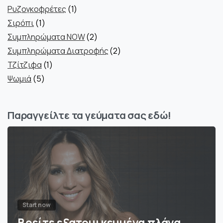
προϊόντα
1
Ρυζογκοφρέτες
1
1
προϊόν
Σιρόπι
1
προϊόν
2
Συμπληρώματα NOW
2
προϊόντα
2
Συμπληρώματα Διατροφής
2
1
προϊόντα
Τζίτζιφα
1
5
προϊόν
Ψωμιά
5
προϊόντα
Παραγγείλτε τα γεύματα σας εδώ!
Start now
Βρείτε εξατομικευμένα πλάνα