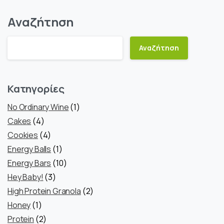
Αναζήτηση
Αναζήτηση
Κατηγορίες
1
No Ordinary Wine
1
4
προϊόν
Cakes
4
προϊόντα
4
Cookies
4
προϊόντα
1
Energy Balls
1
προϊόν
10
Energy Bars
10
3
προϊόντα
Hey Baby!
3
προϊόντα
2
High Protein Granola
2
1
προϊόντα
Honey
1
προϊόν
2
Protein
2