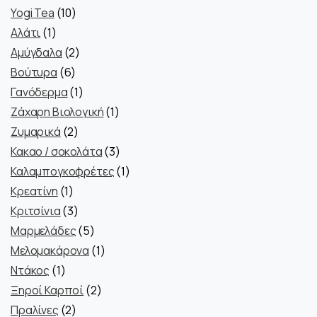
προϊόντα
10
Yogi Tea
10
1
προϊόντα
Αλάτι
1
προϊόν
2
Αμύγδαλα
2
6
προϊόντα
Βούτυρα
6
προϊόντα
1
Γανόδερμα
1
προϊόν
1
Ζάχαρη Βιολογική
1
2
προϊόν
Ζυμαρικά
2
προϊόντα
3
Κακαο / σοκολάτα
3
προϊόντα
1
Καλαμπογκοφρέτες
1
1
προϊόν
Κρεατίνη
1
προϊόν
3
Κριτσίνια
3
προϊόντα
5
Μαρμελάδες
5
προϊόντα
1
Μελομακάρονα
1
1
προϊόν
Ντάκος
1
προϊόν
2
Ξηροί Καρποί
2
2
προϊόντα
Πραλίνες
2