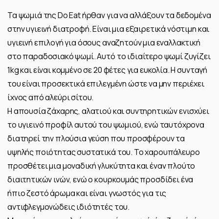
Τα ψωμιά της Do Eat ήρθαν για να αλλάξουν τα δεδομένα
στην υγιεινή διατροφή. Είναι μια εξαιρετικά νόστιμη και
υγιεινή επιλογή για όσους αναζητούν μια εναλλακτική
στο παραδοσιακό ψωμί. Αυτό το ιδιαίτερο ψωμί ζυγίζει
1kg και είναι κομμένο σε 20 φέτες για ευκολία. Η συνταγή
του είναι προσεκτικά επιλεγμένη ώστε να μην περιέχει
ίχνος από αλεύρι σίτου.
Η απουσία ζάχαρης, αλατιού και συντηρητικών ενισχύει
το υγιεινό προφίλ αυτού του ψωμιού, ενώ ταυτόχρονα
διατηρεί την πλούσια γεύση που προσφέρουν τα
υψηλής ποιότητας συστατικά του. Το χαρουπάλευρο
προσθέτει μια μοναδική γλυκύτητα και έναν πλούτο
διαιτητικών ινών, ενώ ο κουρκουμάς προσδίδει ένα
ήπιο ζεστό άρωμα και είναι γνωστός για τις
αντιφλεγμονώδεις ιδιότητές του.