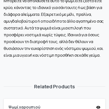
Μπορείτε να απολαύσετε αυτό το ψωμί είτε ζεστό είτε
κρύο, κάνοντας το ιδανικό για σάντουιτς ή ως βάση για
διάφορα αλείμματα. Εξαιρετικό με μέλι, πραλίνα,
αμυγδαλοβούτυρο ή οποιοδήποτε άλλο αγαπημένο σας
συστατικό. Aυτά τα ψωμιά είναι μια επιλογή που
προσφέρει νοστιμιά χωρίς τύψεις. Ιδανικά για όσους
προσέχουν τη διατροφή τους, αλλά δεν θέλουν να
θυσιάσουν την ευχαρίστηση ενός νόστιμου ψωμιού, και
είναι μια υγιεινή και νόστιμη προσθήκη σε κάθε γεύμα.
Related Products
Ψωμί χαρουπιού