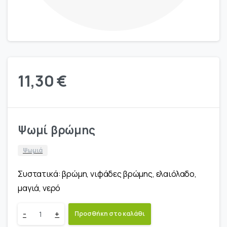
11,30
€
Ψωμί βρώμης
Ψωμιά
Συστατικά: βρώμη, νιφάδες βρώμης, ελαιόλαδο,
μαγιά, νερό
Ψωμί
-
+
Προσθήκη στο καλάθι