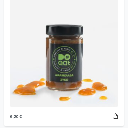
6,20
€