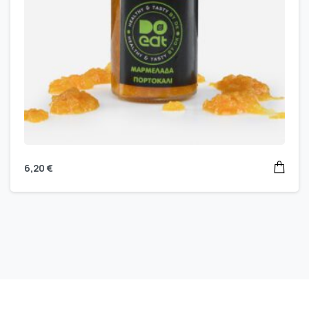
6,20
€