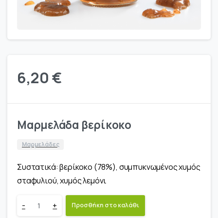
6,20
€
Μαρμελάδα βερίκοκο
Μαρμελάδες
Συστατικά: βερίκοκο (78%), συμπυκνωμένος χυμός
σταφυλιού, χυμός λεμόνι
Μαρμελάδα
-
+
Προσθήκη στο καλάθι